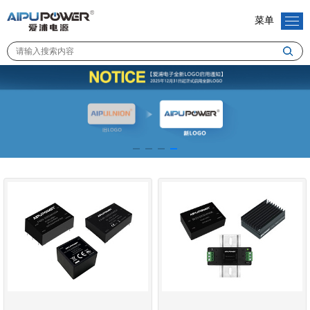
菜单
>
>