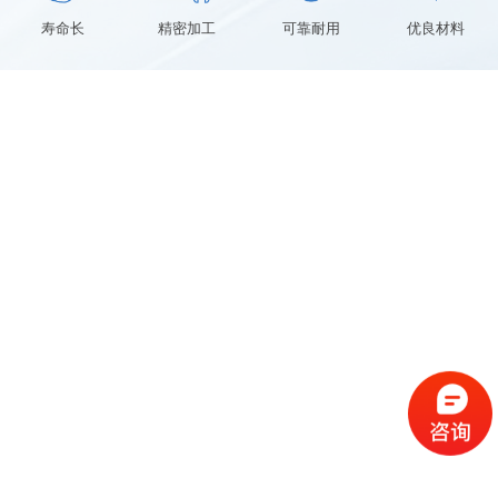
寿命长
精密加工
可靠耐用
优良材料
ABOUT AIPU
关于爱浦
广州市爱浦电子科技有限公司创立于2004年，专业从事模
块电源研发、生产、销售和提供解决方案的高新技术企
业。公司通过1S09001:2015质量管理体系。拥有贴片机、回
流焊、波峰焊、电源自动测试设备、EM实验室等自动化生
产设备。具有丰富的产品设计经验，关键技术申请多项国
创立于
占地面积
2004
10000
家专利。
年
㎡