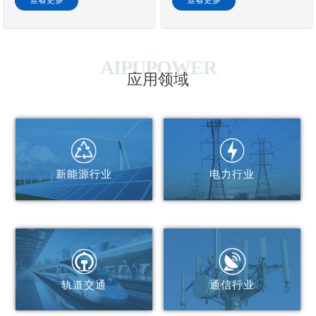
EN60950、EIA/232-F标准。
5年，可定制。
AIPUPOWER
应用领域
>
新能源行业
电力行业
>
轨道交通
通信行业